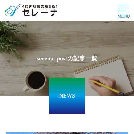
MENU
s
e
r
e
n
a
_
p
o
s
t
の
記
事
一
覧
NEWS